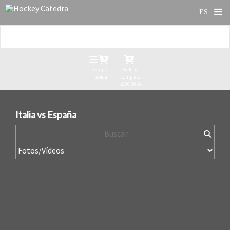
Compra
Galería
rápida
completa
(200,00 €)
Italia vs España