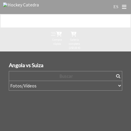
Compra
Galería
rápida
completa
(150,00 €)
Angola vs Suiza