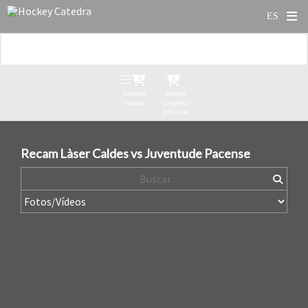
Compra
Galería
rápida
completa
(200,00 €)
Recam Làser Caldes vs Juventude Pacense