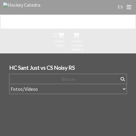
Compra
Galería
rápida
completa
(200,00 €)
HC Sant Just vs CS Noisy RS